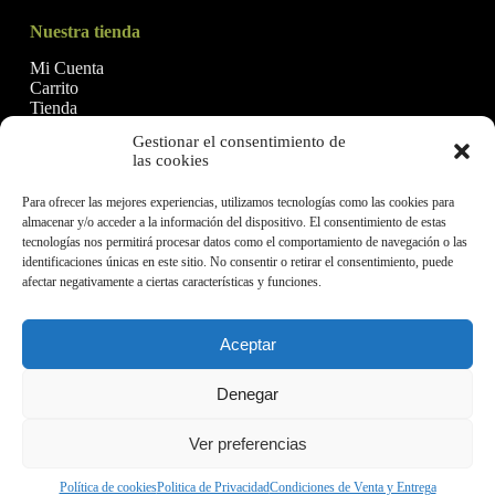
Nuestra tienda
Mi Cuenta
Carrito
Tienda
Gestionar el consentimiento de
las cookies
Financiado por la Unión Europea - NextGenerationEU
Para ofrecer las mejores experiencias, utilizamos tecnologías como las cookies para
almacenar y/o acceder a la información del dispositivo. El consentimiento de estas
tecnologías nos permitirá procesar datos como el comportamiento de navegación o las
identificaciones únicas en este sitio. No consentir o retirar el consentimiento, puede
afectar negativamente a ciertas características y funciones.
Aceptar
Denegar
Aceites Malagón, SL © 2026
Ver preferencias
Politica de Privacidad
Términos y condiciones
Política de cookies (UE)
Política de calidad
Política de cookies
Politica de Privacidad
Condiciones de Venta y Entrega