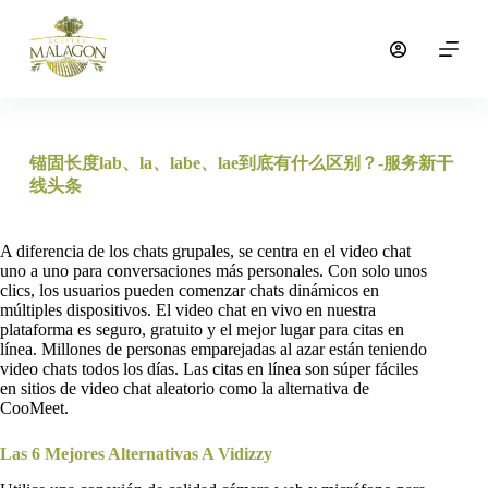
S
a
l
t
a
r
a
l
锚固长度lab、la、labe、lae到底有什么区别？-服务新干
c
线头条
o
n
t
A diferencia de los chats grupales, se centra en el video chat
e
uno a uno para conversaciones más personales. Con solo unos
n
clics, los usuarios pueden comenzar chats dinámicos en
i
múltiples dispositivos. El video chat en vivo en nuestra
d
plataforma es seguro, gratuito y el mejor lugar para citas en
o
línea. Millones de personas emparejadas al azar están teniendo
video chats todos los días. Las citas en línea son súper fáciles
en sitios de video chat aleatorio como la alternativa de
CooMeet.
Las 6 Mejores Alternativas A Vidizzy