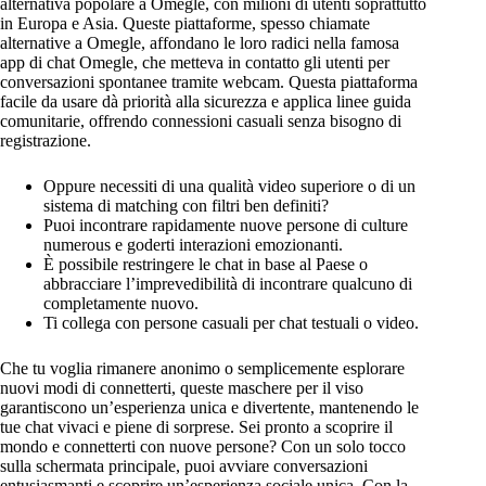
alternativa popolare a Omegle, con milioni di utenti soprattutto
in Europa e Asia. Queste piattaforme, spesso chiamate
alternative a Omegle, affondano le loro radici nella famosa
app di chat Omegle, che metteva in contatto gli utenti per
conversazioni spontanee tramite webcam. Questa piattaforma
facile da usare dà priorità alla sicurezza e applica linee guida
comunitarie, offrendo connessioni casuali senza bisogno di
registrazione.
Oppure necessiti di una qualità video superiore o di un
sistema di matching con filtri ben definiti?
Puoi incontrare rapidamente nuove persone di culture
numerous e goderti interazioni emozionanti.
È possibile restringere le chat in base al Paese o
abbracciare l’imprevedibilità di incontrare qualcuno di
completamente nuovo.
Ti collega con persone casuali per chat testuali o video.
Che tu voglia rimanere anonimo o semplicemente esplorare
nuovi modi di connetterti, queste maschere per il viso
garantiscono un’esperienza unica e divertente, mantenendo le
tue chat vivaci e piene di sorprese. Sei pronto a scoprire il
mondo e connetterti con nuove persone? Con un solo tocco
sulla schermata principale, puoi avviare conversazioni
entusiasmanti e scoprire un’esperienza sociale unica. Con la