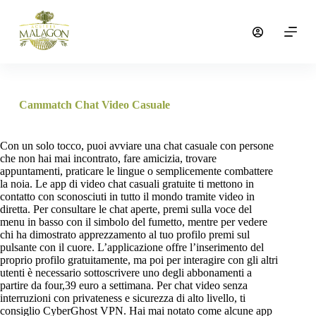
S
a
l
t
a
r
a
l
Cammatch Chat Video Casuale
c
o
n
Con un solo tocco, puoi avviare una chat casuale con persone
t
che non hai mai incontrato, fare amicizia, trovare
e
appuntamenti, praticare le lingue o semplicemente combattere
n
la noia. Le app di video chat casuali gratuite ti mettono in
i
contatto con sconosciuti in tutto il mondo tramite video in
d
diretta. Per consultare le chat aperte, premi sulla voce del
o
menu in basso con il simbolo del fumetto, mentre per vedere
chi ha dimostrato apprezzamento al tuo profilo premi sul
pulsante con il cuore. L’applicazione offre l’inserimento del
proprio profilo gratuitamente, ma poi per interagire con gli altri
utenti è necessario sottoscrivere uno degli abbonamenti a
partire da four,39 euro a settimana. Per chat video senza
interruzioni con privateness e sicurezza di alto livello, ti
consiglio CyberGhost VPN. Hai mai notato come alcune app