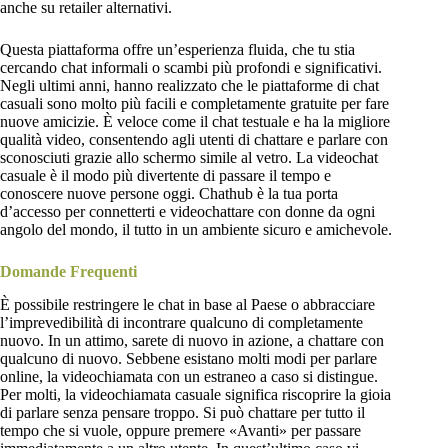
anche su retailer alternativi.
Questa piattaforma offre un’esperienza fluida, che tu stia
cercando chat informali o scambi più profondi e significativi.
Negli ultimi anni, hanno realizzato che le piattaforme di chat
casuali sono molto più facili e completamente gratuite per fare
nuove amicizie. È veloce come il chat testuale e ha la migliore
qualità video, consentendo agli utenti di chattare e parlare con
sconosciuti grazie allo schermo simile al vetro. La videochat
casuale è il modo più divertente di passare il tempo e
conoscere nuove persone oggi. Chathub è la tua porta
d’accesso per connetterti e videochattare con donne da ogni
angolo del mondo, il tutto in un ambiente sicuro e amichevole.
Domande Frequenti
È possibile restringere le chat in base al Paese o abbracciare
l’imprevedibilità di incontrare qualcuno di completamente
nuovo. In un attimo, sarete di nuovo in azione, a chattare con
qualcuno di nuovo. Sebbene esistano molti modi per parlare
online, la videochiamata con un estraneo a caso si distingue.
Per molti, la videochiamata casuale significa riscoprire la gioia
di parlare senza pensare troppo. Si può chattare per tutto il
tempo che si vuole, oppure premere «Avanti» per passare