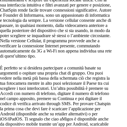
sua interfaccia intuitiva e filtri avanzati per genere e posizione,
ChatSpin rende facile trovare connessioni significative. Autore
e Founder di Informarea, sono un appassionato di informatica
e tecnologia da sempre. La versione cellular consente anche di
passare, in qualsiasi momento, dalla videocamera anteriore a
quella posteriore del dispositivo che si sta usando, in modo da
poter scegliere se inquadrare sè stessi o l’ambiente circostante.
Nella versione Cellular, il programma provvede anche a
verificare la connessione Internet presente, commutando
automaticamente da 3G a Wi-Fi non appena individua una rete
di quest’ultimo tipo.
È perfetto se si desidera partecipare a comunità basate su
argomenti o ospitare una propria chat di gruppo. Ora puoi
vedere nella metà più bassa della schermata ciò che registra la
tua fotocamera mentre in alto puoi selezionare il Paese tra cui
scegliere i tuoi interlocutori. Un’altra possibilità è premere su
Accedi con numero di telefono, digitare il numero di telefono
nel campo apposito, premere su Continua e poi digitare il
codice di verifica arrivato through SMS. Per provare Chatspin
la prima cosa che devi fare è scaricare l’applicazione per
Android (disponibile anche su retailer alternativi) o per
iOS/iPadOS. Ti segnalo che ciao aMigos è disponibile anche
da dispositivo mobile tramite un’app per Android, scaricabile