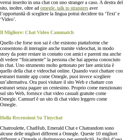
verrai inserito in una chat con uno stranger a caso. A destra del
sito, inoltre, oltre ad
omegle. talk to strangers
aver
l’opportunità di scegliere la lingua potrai decidere tra ‘Text’ e
‘Video’.
Il Migliore: Chat Video Cammatch
Quello che forse non sai è che esistono piattaforme che
consentono di interagire anche tramite videochat, in modo
story da poter restare in contatto con amici e parenti ma anche
di vedere “fisicamente” la persona che hai appena conosciuto
in chat. Uno strumento molto gettonato per fare amicizia è
quello della chat e videochat online. Quando vuoi chattare con
estranei tramite app come Omegle, puoi invece scegliere
un’alternativa. Ora puoi visitare il sito Web e chattare con
estranei senza pagare un centesimo. Proprio come menzionato
sul sito Web, fornisce chat video casuali gratuite come
Omegle. Camsurf è un sito di chat video leggero come
Omegle.
Holla Recensioni Su Tinychat
Chatroulette, ChatHub, Emerald Chat e Chatrandom sono
alcune delle migliori different a Omegle. Queste 10 migliori
different a Omegle si distinguono per semplicità, facilità d’uso