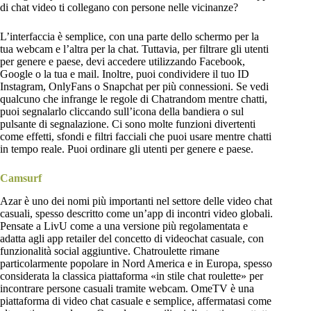
di chat video ti collegano con persone nelle vicinanze?
L’interfaccia è semplice, con una parte dello schermo per la
tua webcam e l’altra per la chat. Tuttavia, per filtrare gli utenti
per genere e paese, devi accedere utilizzando Facebook,
Google o la tua e mail. Inoltre, puoi condividere il tuo ID
Instagram, OnlyFans o Snapchat per più connessioni. Se vedi
qualcuno che infrange le regole di Chatrandom mentre chatti,
puoi segnalarlo cliccando sull’icona della bandiera o sul
pulsante di segnalazione. Ci sono molte funzioni divertenti
come effetti, sfondi e filtri facciali che puoi usare mentre chatti
in tempo reale. Puoi ordinare gli utenti per genere e paese.
Camsurf
Azar è uno dei nomi più importanti nel settore delle video chat
casuali, spesso descritto come un’app di incontri video globali.
Pensate a LivU come a una versione più regolamentata e
adatta agli app retailer del concetto di videochat casuale, con
funzionalità social aggiuntive. Chatroulette rimane
particolarmente popolare in Nord America e in Europa, spesso
considerata la classica piattaforma «in stile chat roulette» per
incontrare persone casuali tramite webcam. OmeTV è una
piattaforma di video chat casuale e semplice, affermatasi come