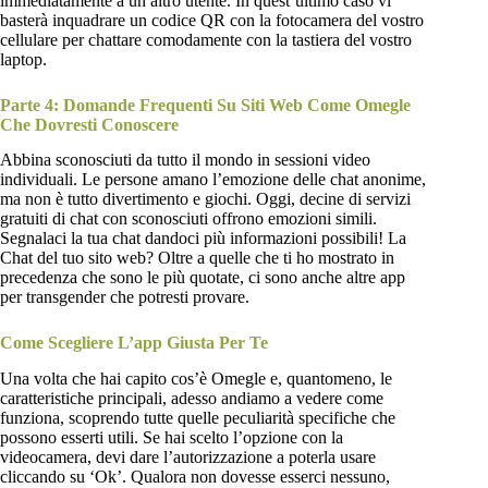
immediatamente a un altro utente. In quest’ultimo caso vi
basterà inquadrare un codice QR con la fotocamera del vostro
cellulare per chattare comodamente con la tastiera del vostro
laptop.
Parte 4: Domande Frequenti Su Siti Web Come Omegle
Che Dovresti Conoscere
Abbina sconosciuti da tutto il mondo in sessioni video
individuali. Le persone amano l’emozione delle chat anonime,
ma non è tutto divertimento e giochi. Oggi, decine di servizi
gratuiti di chat con sconosciuti offrono emozioni simili.
Segnalaci la tua chat dandoci più informazioni possibili! La
Chat del tuo sito web? Oltre a quelle che ti ho mostrato in
precedenza che sono le più quotate, ci sono anche altre app
per transgender che potresti provare.
Come Scegliere L’app Giusta Per Te
Una volta che hai capito cos’è Omegle e, quantomeno, le
caratteristiche principali, adesso andiamo a vedere come
funziona, scoprendo tutte quelle peculiarità specifiche che
possono esserti utili. Se hai scelto l’opzione con la
videocamera, devi dare l’autorizzazione a poterla usare
cliccando su ‘Ok’. Qualora non dovesse esserci nessuno,