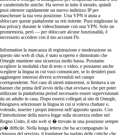
e caratteristiche uniche. Ha server in tutto il mondo, quindi
puoi ottenere rapidamente un nuovo indirizzo IP per
mascherare la tua vera posizione. Una VPN ti aiuta a
sbloccare queste piattaforme su reti ristrette. Puoi migliorare la
tua privacy durante le videochiamate con una VPN. Solo un
promemoria, però — per sbloccare alcune funzionalità, è
necessario accedere con il tuo account Fb.
Information la mancanza di registrazione e moderazione su
questo sito web di chat, è stato scoperto e dimostrato che
Omegle mantiene una sicurezza molto bassa. Possiamo
scegliere la modalità chat di testo o video, e possiamo anche
scegliere la lingua in cui vuoi comunicare, se lo desideri puoi
aggiungere interessi diversi scrivendoli nel campo
corrispondente. Nel caso di utenti minorenni, si limitava a un
banner che prima dell’avvio della chat avvisava che per poter
utilizzare la piattaforma period necessario essere supervisionati
da un adulto in casa. Dopo essersi collegati al sito di Omegle,
bisognava selezionare la lingua in cui si voleva chattare e,
volendo, inserire i propri interessi nell’apposito spazio. Con
l’introduzione della nuova legge sulla sicurezza online nel
Regno Unito, il sito web si � trovato in una posizione sempre
pi� difficile. Nella lunga lettera che ha accompagnato la
chiusura del servizio, il fondatore ha parlato delle critiche che