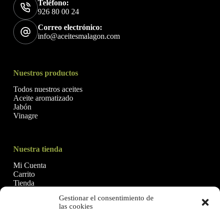
Teléfono:
926 80 00 24
Correo electrónico:
info@aceitesmalagon.com
Nuestros productos
Todos nuestros aceites
Aceite aromatizado
Jabón
Vinagre
Nuestra tienda
Mi Cuenta
Carrito
Tienda
Gestionar el consentimiento de
las cookies
Financiado por la Unión Europea - NextGenerationEU