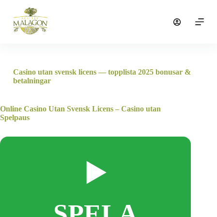
S
a
l
t
a
r
a
l
Casino utan svensk licens — topplista 2025 bonusar &
c
betalningar
o
n
t
Online Casino Utan Svensk Licens – Casino utan
e
Spelpaus
n
i
d
o
▶️
SPELA