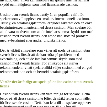
myndigheter, vilket kan innebära att spelare inte har samma
skydd och rättigheter som med licensierade casinon.
Casino utan svensk licens trustly är en populär valfri för
spelare som vill uppleva en smak av internationella casinon.
Trustly, en betalningsplattform, erbjuder säkerhet och en enkel
betalningsexperimentera med dessa casinon. Men spelare bör
alltid vara medvetna om att de inte har samma skydd som med
casinon med svensk licens, och att de kan stöta på problem
med avbetalning eller andra juridiska frågor.
Det är viktigt att spelare som väljer att spela på casinon utan
svensk licens förstår att de kan stöta på problem med
avbetalning, och att de inte har samma skydd som med
casinon med svensk licens. För att skydda sig själva
rekommenderar vi att spelare alltid väljer casinon med en god
rekommendation och en betrodd betalningsplattform.
Varför det är farligt att spela på online casino utan svensk
licens
Casino utan svensk licens kan vara farliga för spelare. Detta
beror på att dessa casino inte följer de strikt regler som gäller
för licenserade casino. Detta kan leda till att spelare upplever
svårigheter med att få ut sina pengar, få tillgång till