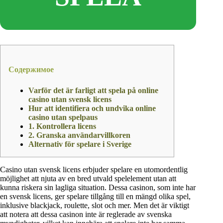
Содержимое
Varför det är farligt att spela på online
casino utan svensk licens
Hur att identifiera och undvika online
casino utan spelpaus
1. Kontrollera licens
2. Granska användarvillkoren
Alternativ för spelare i Sverige
Casino utan svensk licens erbjuder spelare en utomordentlig
möjlighet att njuta av en bred utvald spelelement utan att
kunna riskera sin lagliga situation. Dessa casinon, som inte har
en svensk licens, ger spelare tillgång till en mängd olika spel,
inklusive blackjack, roulette, slot och mer. Men det är viktigt
att notera att dessa casinon inte är reglerade av svenska