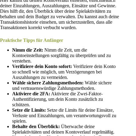
Hier kannst du deinen Kontoverlauf einsehen, einschließlich
deiner Einzahlungen, Auszahlungen, Einsätze und Gewinne.
Dies hilft dir, den Überblick über deine Spielaktivitäten zu
behalten und dein Budget zu verwalten. Du kannst auch deine
Transaktionshistorie einsehen, um sicherzustellen, dass alle
Transaktionen korrekt verbucht wurden.
Praktische Tipps für Anfänger
Nimm dir Zeit:
Nimm dir Zeit, um die
Kontoeinstellungen sorgfältig zu überprüfen und zu
verstehen.
Verifiziere dein Konto sofort:
Verifiziere dein Konto
so schnell wie möglich, um Verzögerungen bei
Auszahlungen zu vermeiden.
Wähle sichere Zahlungsmethoden:
Wähle sichere
und vertrauenswürdige Zahlungsmethoden.
Aktiviere die 2FA:
Aktiviere die Zwei-Faktor-
Authentifizierung, um dein Konto zusätzlich zu
schützen.
Setze dir Limits:
Setze dir Limits für deine Einsätze,
Verluste und Einzahlungen, um verantwortungsvoll zu
spielen.
Behalte den Überblick:
Überwache deine
Spielaktivitäten und deinen Kontoverlauf regelmäßig.