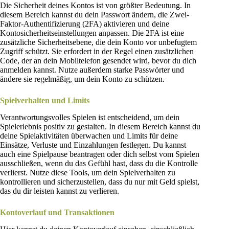
Die Sicherheit deines Kontos ist von größter Bedeutung. In
diesem Bereich kannst du dein Passwort ändern, die Zwei-
Faktor-Authentifizierung (2FA) aktivieren und deine
Kontosicherheitseinstellungen anpassen. Die 2FA ist eine
zusätzliche Sicherheitsebene, die dein Konto vor unbefugtem
Zugriff schützt. Sie erfordert in der Regel einen zusätzlichen
Code, der an dein Mobiltelefon gesendet wird, bevor du dich
anmelden kannst. Nutze außerdem starke Passwörter und
ändere sie regelmäßig, um dein Konto zu schützen.
Spielverhalten und Limits
Verantwortungsvolles Spielen ist entscheidend, um dein
Spielerlebnis positiv zu gestalten. In diesem Bereich kannst du
deine Spielaktivitäten überwachen und Limits für deine
Einsätze, Verluste und Einzahlungen festlegen. Du kannst
auch eine Spielpause beantragen oder dich selbst vom Spielen
ausschließen, wenn du das Gefühl hast, dass du die Kontrolle
verlierst. Nutze diese Tools, um dein Spielverhalten zu
kontrollieren und sicherzustellen, dass du nur mit Geld spielst,
das du dir leisten kannst zu verlieren.
Kontoverlauf und Transaktionen