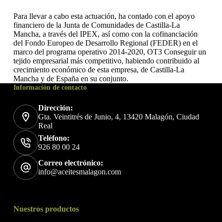
Para llevar a cabo esta actuación, ha contado con el apoyo
financiero de la Junta de Comunidades de Castilla-La
Mancha, a través del IPEX, así como con la cofinanciación
del Fondo Europeo de Desarrollo Regional (FEDER) en el
marco del programa operativo 2014-2020, OT3 Conseguir un
tejido empresarial más competitivo, habiendo contribuido al
crecimiento económico de esta empresa, de Castilla-La
Mancha y de España en su conjunto.
Información de contacto
Dirección:
Gta. Veintitrés de Junio, 4, 13420 Malagón, Ciudad
Real
Teléfono:
926 80 00 24
Correo electrónico:
info@aceitesmalagon.com
Nuestros productos