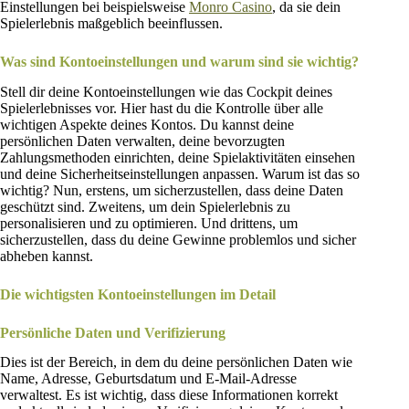
Einstellungen bei beispielsweise
Monro Casino
, da sie dein
Spielerlebnis maßgeblich beeinflussen.
Was sind Kontoeinstellungen und warum sind sie wichtig?
Stell dir deine Kontoeinstellungen wie das Cockpit deines
Spielerlebnisses vor. Hier hast du die Kontrolle über alle
wichtigen Aspekte deines Kontos. Du kannst deine
persönlichen Daten verwalten, deine bevorzugten
Zahlungsmethoden einrichten, deine Spielaktivitäten einsehen
und deine Sicherheitseinstellungen anpassen. Warum ist das so
wichtig? Nun, erstens, um sicherzustellen, dass deine Daten
geschützt sind. Zweitens, um dein Spielerlebnis zu
personalisieren und zu optimieren. Und drittens, um
sicherzustellen, dass du deine Gewinne problemlos und sicher
abheben kannst.
Die wichtigsten Kontoeinstellungen im Detail
Persönliche Daten und Verifizierung
Dies ist der Bereich, in dem du deine persönlichen Daten wie
Name, Adresse, Geburtsdatum und E-Mail-Adresse
verwaltest. Es ist wichtig, dass diese Informationen korrekt