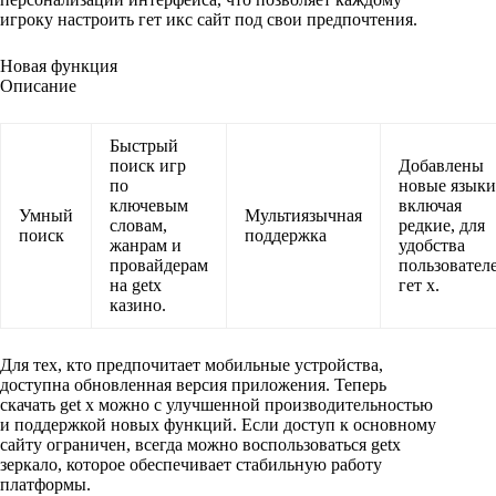
игроку настроить гет икс сайт под свои предпочтения.
Новая функция
Описание
Быстрый
поиск игр
Добавлены
по
новые языки
ключевым
включая
Умный
Мультиязычная
словам,
редкие, для
поиск
поддержка
жанрам и
удобства
провайдерам
пользовател
на getx
гет х.
казино.
Для тех, кто предпочитает мобильные устройства,
доступна обновленная версия приложения. Теперь
скачать get x можно с улучшенной производительностью
и поддержкой новых функций. Если доступ к основному
сайту ограничен, всегда можно воспользоваться getx
зеркало, которое обеспечивает стабильную работу
платформы.