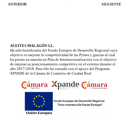
ANTERIOR
SIGUIENTE
ACEITES MALAGÓN S.L.
Ha sido beneficiaria del Fondo Europeo de Desarrollo Regional cuyo
objetivo es mejorar la competitividad de las Pymes y gracias al cual
ha puesto en marcha un Plan de Internacionalización con el objetivo
de mejorar su posicionamiento competitivo en el exterior durante el
año 2017-2018. Para ello ha contado con el apoyo del Programa
XPANDE de la Cámara de Comercio de Ciudad Real