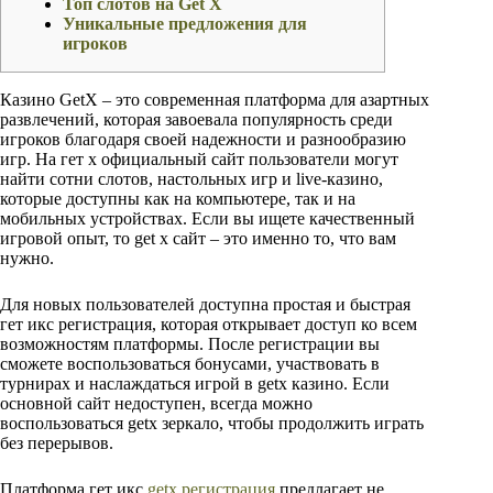
Топ слотов на Get X
Уникальные предложения для
игроков
Казино GetX – это современная платформа для азартных
развлечений, которая завоевала популярность среди
игроков благодаря своей надежности и разнообразию
игр. На гет х официальный сайт пользователи могут
найти сотни слотов, настольных игр и live-казино,
которые доступны как на компьютере, так и на
мобильных устройствах. Если вы ищете качественный
игровой опыт, то get x сайт – это именно то, что вам
нужно.
Для новых пользователей доступна простая и быстрая
гет икс регистрация, которая открывает доступ ко всем
возможностям платформы. После регистрации вы
сможете воспользоваться бонусами, участвовать в
турнирах и наслаждаться игрой в getx казино. Если
основной сайт недоступен, всегда можно
воспользоваться getx зеркало, чтобы продолжить играть
без перерывов.
Платформа гет икс
getx регистрация
предлагает не