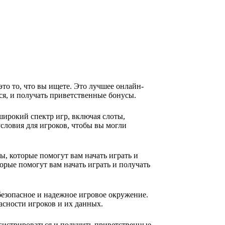
это то, что вы ищете. Это лучшее онлайн-
ся, и получать приветственные бонусы.
 широкий спектр игр, включая слоты,
словия для игроков, чтобы вы могли
ы, которые помогут вам начать играть и
орые помогут вам начать играть и получать
 безопасное и надежное игровое окружение.
сности игроков и их данных.
регистрироваться и получить приветственные