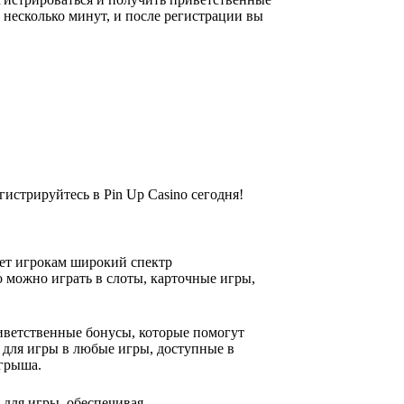
 несколько минут, и после регистрации вы
истрируйтесь в Pin Up Casino сегодня!
гает игрокам широкий спектр
o можно играть в слоты, карточные игры,
иветственные бонусы, которые помогут
 для игры в любые игры, доступные в
игрыша.
 для игры, обеспечивая