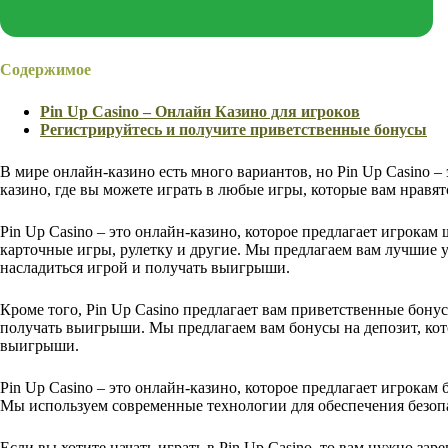
Содержимое
Pin Up Casino – Онлайн Казино для игроков
Регистрируйтесь и получите приветственные бонусы
В мире онлайн-казино есть много вариантов, но Pin Up Casino – 
казино, где вы можете играть в любые игры, которые вам нравят
Pin Up Casino – это онлайн-казино, которое предлагает игрокам
карточные игры, рулетку и другие. Мы предлагаем вам лучшие у
насладиться игрой и получать выигрыши.
Кроме того, Pin Up Casino предлагает вам приветственные бонус
получать выигрыши. Мы предлагаем вам бонусы на депозит, кот
выигрыши.
Pin Up Casino – это онлайн-казино, которое предлагает игрокам
Мы используем современные технологии для обеспечения безопа
Если вы хотите начать играть в Pin Up Casino, то вам нужно за