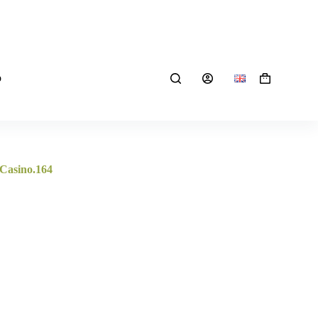
o
Carro
de
compra
Casino.164