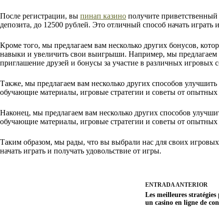
После регистрации, вы
пинап казино
получите приветственный 
депозита, до 12500 рублей. Это отличный способ начать играть 
Кроме того, мы предлагаем вам несколько других бонусов, кото
навыки и увеличить свои выигрыши. Например, мы предлагаем б
приглашение друзей и бонусы за участие в различных игровых 
Также, мы предлагаем вам несколько других способов улучшить 
обучающие материалы, игровые стратегии и советы от опытных 
Наконец, мы предлагаем вам несколько других способов улучши
обучающие материалы, игровые стратегии и советы от опытных 
Таким образом, мы рады, что вы выбрали нас для своих игровых
начать играть и получать удовольствие от игры.
ENTRADA
ANTERIOR
Les meilleures stratégie
un casino en ligne de con