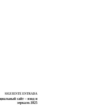
SIGUIENTE
ENTRADA
циальный сайт – вход и
зеркало.1825