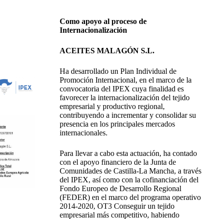
Como apoyo al proceso de
Internacionalización
ACEITES MALAGÓN S.L.
Ha desarrollado un Plan Individual de
Promoción Internacional, en el marco de la
convocatoria del IPEX cuya finalidad es
favorecer la internacionalización del tejido
empresarial y productivo regional,
contribuyendo a incrementar y consolidar su
presencia en los principales mercados
internacionales.
Para llevar a cabo esta actuación, ha contado
con el apoyo financiero de la Junta de
Comunidades de Castilla-La Mancha, a través
del IPEX, así como con la cofinanciación del
Fondo Europeo de Desarrollo Regional
(FEDER) en el marco del programa operativo
2014-2020, OT3 Conseguir un tejido
empresarial más competitivo, habiendo