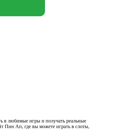
ть в любимые игры и получать реальные
т Пин Ап, где вы можете играть в слоты,