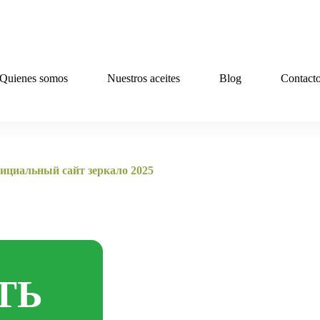
Quienes somos
Nuestros aceites
Blog
Contact
ициальный сайт зеркало 2025
АТЬ