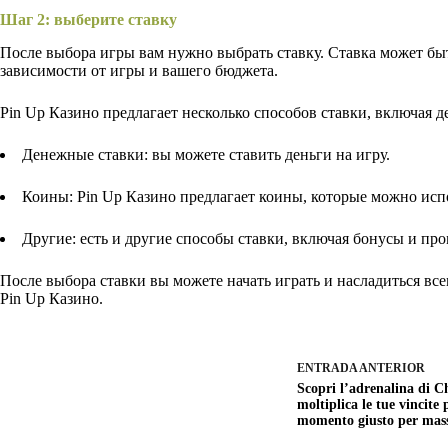
Шаг 2: выберите ставку
После выбора игры вам нужно выбрать ставку. Ставка может бы
зависимости от игры и вашего бюджета.
Pin Up Казино предлагает несколько способов ставки, включая д
Денежные ставки: вы можете ставить деньги на игру.
Коины: Pin Up Казино предлагает коины, которые можно испо
Другие: есть и другие способы ставки, включая бонусы и пр
После выбора ставки вы можете начать играть и насладиться вс
Pin Up Казино.
ENTRADA
ANTERIOR
Scopri l’adrenalina di 
moltiplica le tue vincite
momento giusto per massi