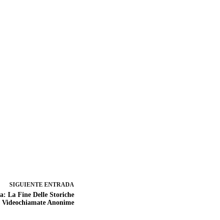
SIGUIENTE
ENTRADA
 La Fine Delle Storiche
Videochiamate Anonime