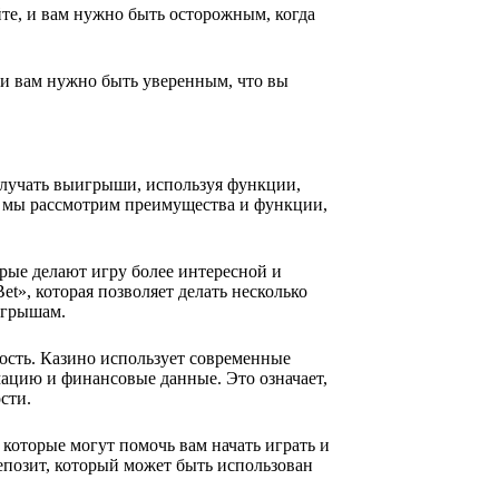
те, и вам нужно быть осторожным, когда
 и вам нужно быть уверенным, что вы
получать выигрыши, используя функции,
ле мы рассмотрим преимущества и функции,
рые делают игру более интересной и
t», которая позволяет делать несколько
игрышам.
ость. Казино использует современные
ацию и финансовые данные. Это означает,
сти.
 которые могут помочь вам начать играть и
епозит, который может быть использован