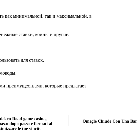
ть как минимальной, так и максимальной, в
енежные ставки, коины и другие.
льзовать для ставок.
омокоды.
еми преимуществами, которые предлагает
Chicken Road game casino,
Omegle Chiude Con Una Bara:
 passo dopo passo e fermati al
mizzare le tue vincite