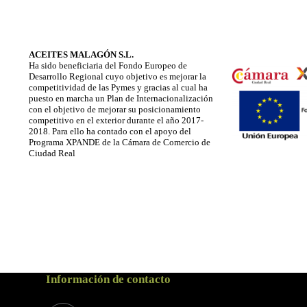
ACEITES MALAGÓN S.L.
Ha sido beneficiaria del Fondo Europeo de
Desarrollo Regional cuyo objetivo es mejorar la
competitividad de las Pymes y gracias al cual ha
puesto en marcha un Plan de Internacionalización
con el objetivo de mejorar su posicionamiento
competitivo en el exterior durante el año 2017-
2018. Para ello ha contado con el apoyo del
Programa XPANDE de la Cámara de Comercio de
Ciudad Real
Información de contacto