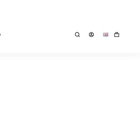
o
Carro
de
compra