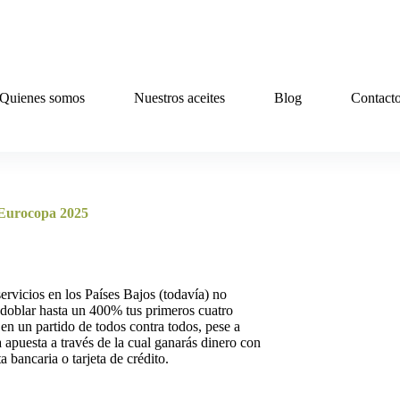
Quienes somos
Nuestros aceites
Blog
Contact
 Eurocopa 2025
ervicios en los Países Bajos (todavía) no
doblar hasta un 400% tus primeros cuatro
 un partido de todos contra todos, pese a
apuesta a través de la cual ganarás dinero con
a bancaria o tarjeta de crédito.