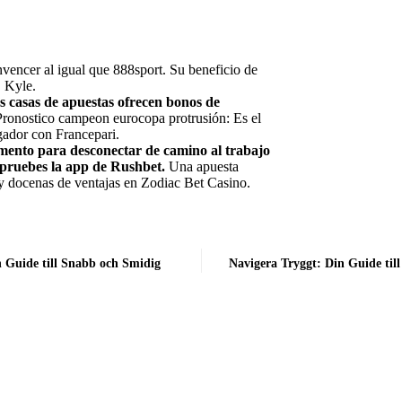
vencer al igual que 888sport. Su beneficio de
, Kyle.
as casas de apuestas ofrecen bonos de
Pronostico campeon eurocopa protrusión: Es el
ugador con Francepari.
omento para desconectar de camino al trabajo
 pruebes la app de Rushbet.
Una apuesta
ay docenas de ventajas en Zodiac Bet Casino.
n Guide till Snabb och Smidig
Navigera Tryggt: Din Guide til