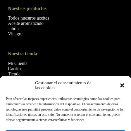
Nuestros productos
Todos nuestros aceites
Aceite aromatizado
Jabón
Vinagre
Nuestra tienda
Mi Cuenta
Carrito
Tienda
Gestionar el consentimiento de
las cookies
Financiado por la Unión Europea - NextGenerationEU
Para ofrecer las mejores experiencias, utilizamos tecnologías como las cookies para
almacenar y/o acceder a la información del dispositivo. El consentimiento de estas
tecnologías nos permitirá procesar datos como el comportamiento de navegación o las
identificaciones únicas en este sitio. No consentir o retirar el consentimiento, puede
afectar negativamente a ciertas características y funciones.