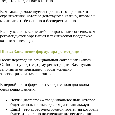
том, что ожидает вас в казино.
Вам также рекомендуется прочитать о правилах и
ограничениях, которые действуют в казино, чтобы вы
могли играть безопасно и бесперестраивно.
Если у вас есть какие-либо вопросы или concerns, вам
рекомендуется обратиться к технической поддержке
казино за помощью.
Шаг 2: Заполнение формуляра регистрации
После перехода на официальный сайт Sultan Games
Casino, вы увидите форму регистрации. Вам нужно
заполнить ее правильно, чтобы успешно
зарегистрироваться в казино.
В первой части формы вы увидите поля для ввода
следующих данных:
Логин (username) – это уникальное имя, которое
будет использоваться для входа в ваш аккаунт.
Email – это адрес электронной почты, на который
будет отправлено подтверждение регистрации.