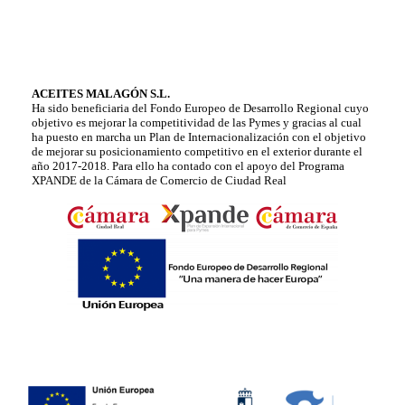
ACEITES MALAGÓN S.L.
Ha sido beneficiaria del Fondo Europeo de Desarrollo Regional cuyo
objetivo es mejorar la competitividad de las Pymes y gracias al cual
ha puesto en marcha un Plan de Internacionalización con el objetivo
de mejorar su posicionamiento competitivo en el exterior durante el
año 2017-2018. Para ello ha contado con el apoyo del Programa
XPANDE de la Cámara de Comercio de Ciudad Real