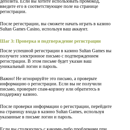
депозита. Если вы хотите использовать промокод,
введите его в соответствующее поле на странице
регистрации.
После регистрации, вы сможете начать играть в казино
Sultan Games Casino, используя ваш аккаунт.
Шаг 3: Проверка и подтверждение регистрации
После успешной регистрации в казино Sultan Games вы
получите электронное письмо с подтверждением
регистрации. В этом письме будет указан ваш
уникальный логин и пароль.
Важно! Не игнорируйте это письмо, а проверьте
информацию о регистрации. Если вы не получили
письмо, проверьте спам-корзину или обратитесь в
поддержку казино.
После проверки информации о регистрации, перейдите
на страницу входа в казино Sultan Games, используя
указанные в письме логин и пароль.
Если вы столкнулись с какими-либо проблемами при